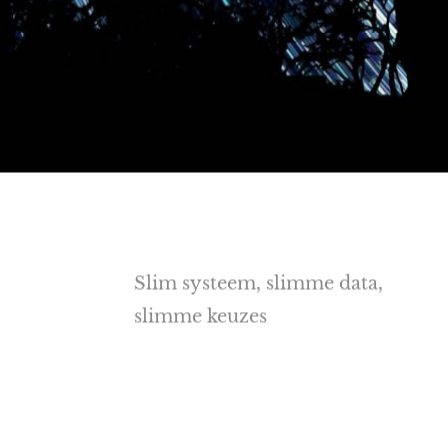
Slim systeem, slimme data,
slimme keuzes