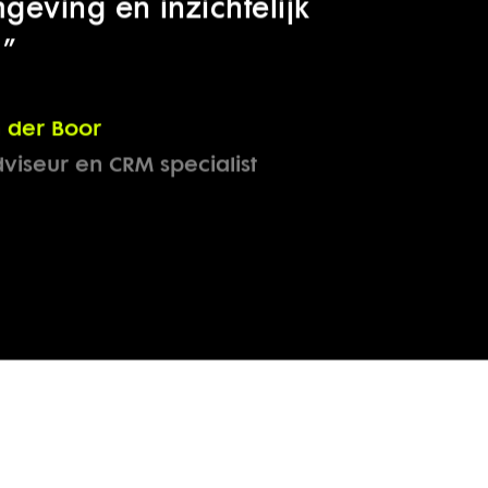
l onze data en projecten
verzichtelijke beveiligde
geving en inzichtelijk
.”
 der Boor
iseur en CRM specialist