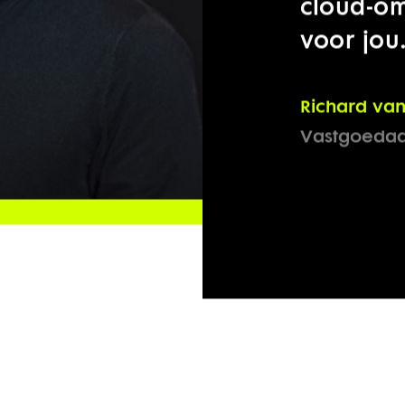
basis. A
in een o
cloud-om
voor jou
Richard van
Vastgoedadv