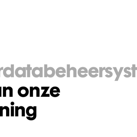
DIENSTEN
SLIMME HUURDATA
OVER ONS
ON
urdatabeheersys
an onze
ening