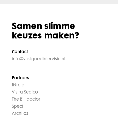
Samen slimme
keuzes maken?
Contact
info@vastgoedintervisie.nl
Partners
INretail
Vistra Sedico
The Bill doctor
Spect
Archilos