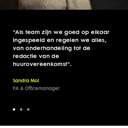
“Als team zijn we goed op elkaar
ingespeeld en regelen we alles,
van onderhandeling tot de
redactie van de
huurovereenkomst”.
Frans Duijvestijn
Frans van den Dries
Vastgoedadviseur a.i.
Vastgoedadviseur
Sandra Mol
PA & Officemanager