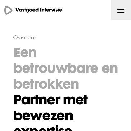
Over ons
Een
betrouwbare en
betrokken
Partner met
bewezen