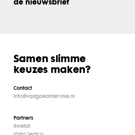
de nieuwsbrief
Samen slimme
keuzes maken?
Contact
info@vastgoedintervisie.nl
Partners
INretail
Vistra Sedico