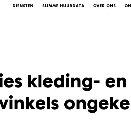
DIENSTEN
SLIMME HUURDATA
OVER ONS
ON
es kleding- en
winkels ongek