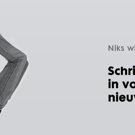
Niks w
Schr
in v
nieu