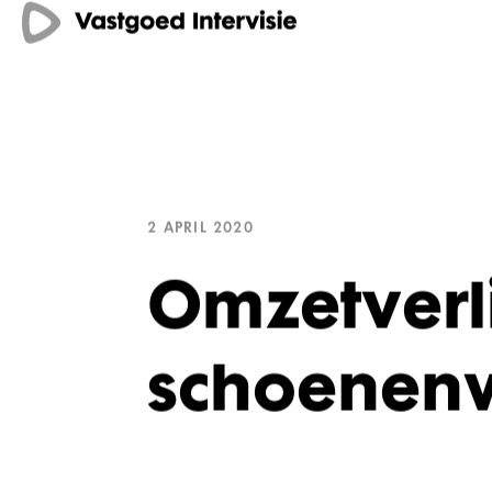
2 APRIL 2020
Omzetverli
schoenen