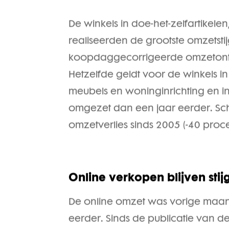
De winkels in doe-het-zelfartikele
realiseerden de grootste omzetsti
koopdaggecorrigeerde omzetontwi
Hetzelfde geldt voor de winkels i
meubels en woninginrichting en in
omgezet dan een jaar eerder. Sch
omzetverlies sinds 2005 (-40 proc
Online verkopen blijven stij
De online omzet was vorige maan