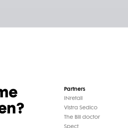
me
Partners
INretail
en?
Vistra Sedico
The Bill doctor