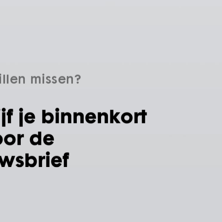
illen missen?
ijf je binnenkort
oor de
wsbrief