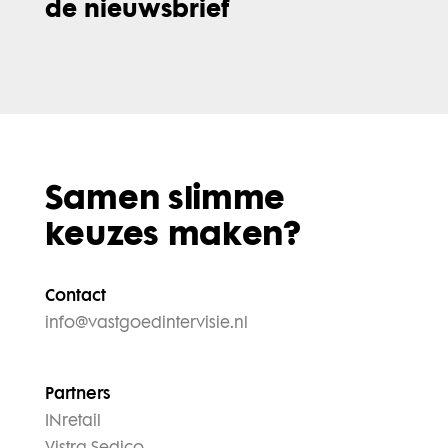
de nieuwsbrief
Samen slimme
keuzes maken?
Contact
info@vastgoedintervisie.nl
Partners
INretail