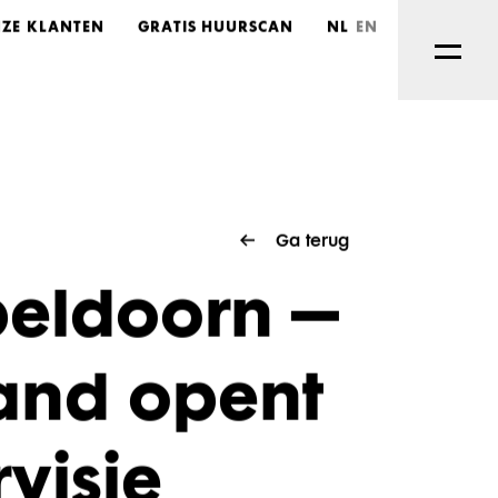
ZE KLANTEN
GRATIS HUURSCAN
NL
EN
Ga terug
peldoorn –
and opent