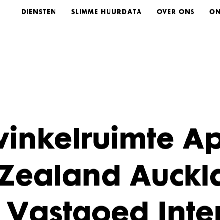
DIENSTEN
SLIMME HUURDATA
OVER ONS
ON
inkelruimte A
Zealand Auckl