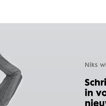
Niks w
Schr
in v