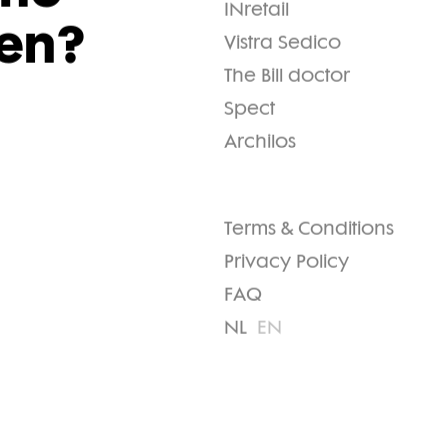
me
INretail
en?
Vistra Sedico
The Bill doctor
Spect
Archilos
Terms & Conditions
Privacy Policy
FAQ
NL
EN