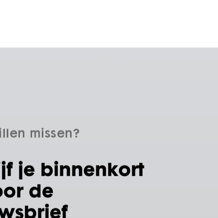
illen missen?
ijf je binnenkort
oor de