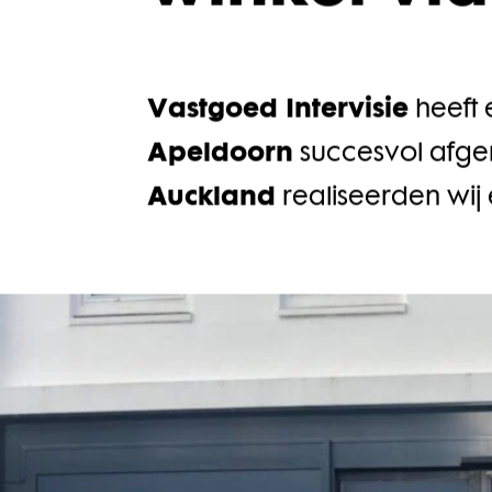
winkel via
Vastgoed Intervisie
heeft
Apeldoorn
succesvol afg
Auckland
realiseerden wij 