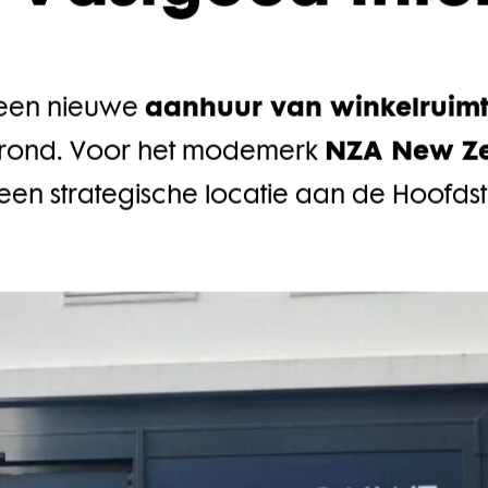
 Vastgoed Inter
aanhuur van winkelruimt
 een nieuwe
NZA New Z
erond. Voor het modemerk
een strategische locatie aan de Hoofdstr