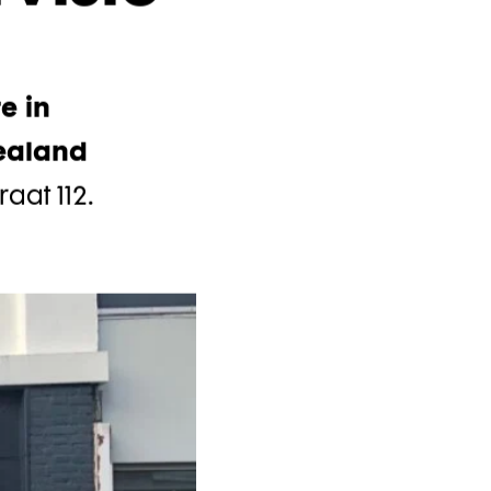
visie
e in
ealand
aat 112.